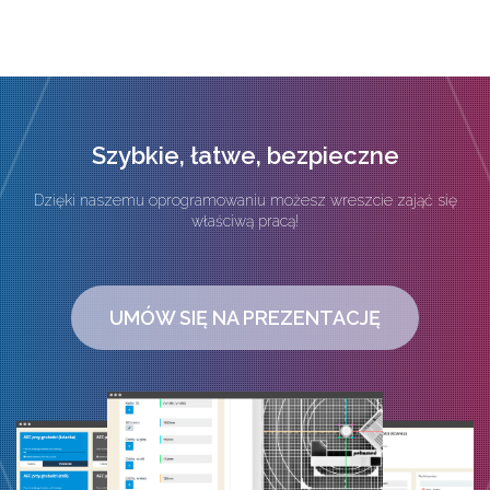
Szybkie, łatwe, bezpieczne
Dzięki naszemu oprogramowaniu możesz wreszcie zająć się
właściwą pracą!
UMÓW SIĘ NA PREZENTACJĘ